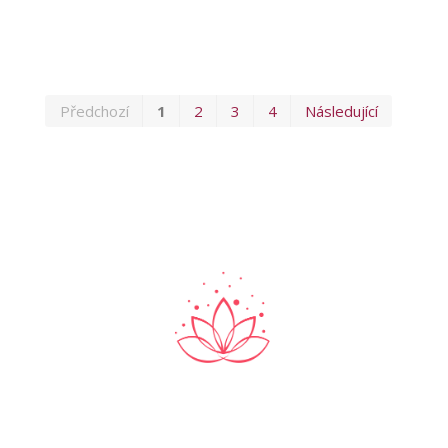
První
Posl
Předchozí
1
2
3
4
Následující