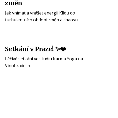
změn
Jak vnímat a vnášet energii Klidu do
turbulentních období změn a chaosu.
Setkání v Praze! ✨️❤️
Léčivé setkání ve studiu Karma Yoga na
Vinohradech.