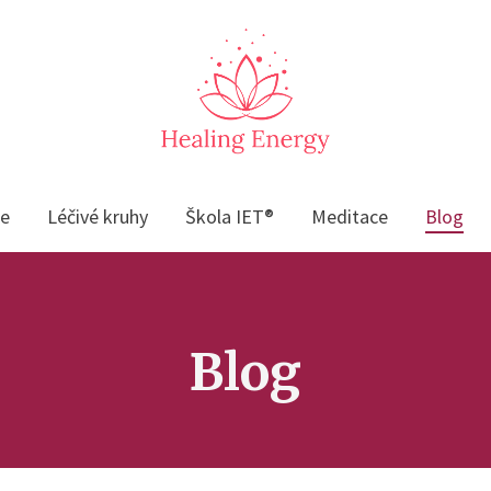
če
Léčivé kruhy
Škola IET®
Meditace
Blog
Blog