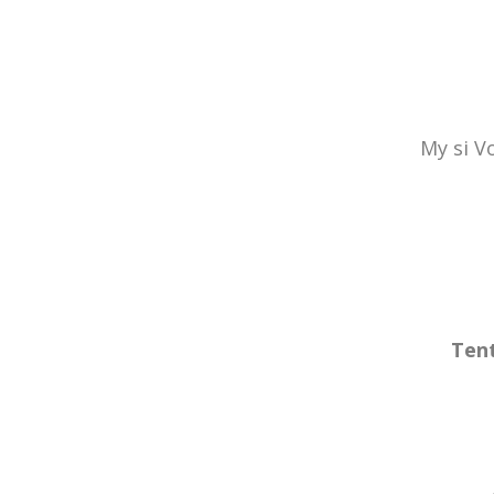
My si V
Tent