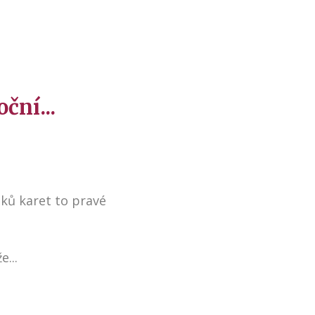
ční...
zků karet to pravé
e...