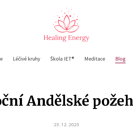
če
Léčivé kruhy
Škola IET®
Meditace
Blog
ční Andělské pože
23. 12. 2023