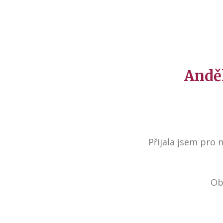
Anděl
Přijala jsem pro 
Obe