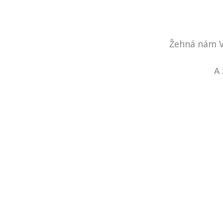
Žehná nám 
A 