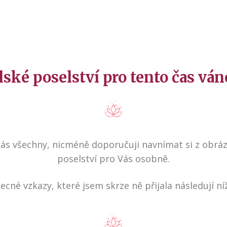
ské poselství pro tento čas váno
nás všechny, nicméně doporučuji navnímat si z obrá
poselství pro Vás osobně.
cné vzkazy, které jsem skrze ně přijala následují níž