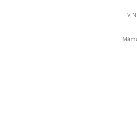
V N
Máme 