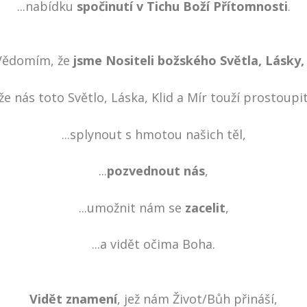
...nabídku
spočinutí v Tichu Boží Přítomnosti
.
Vědomím, že
jsme Nositeli božského Světla, Lásky
že nás toto Světlo, Láska, Klid a Mír touží prostoupit.
...splynout s hmotou našich těl,
...
pozvednout nás
,
...umožnit nám se
zacelit
,
...a vidět očima Boha.
Vidět znamení
, jež nám Život/Bůh přináší,